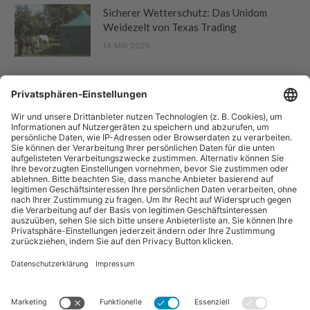
Sicherer Wetterschutz: Das Unidom
Weidezelt von Texas Trading
14. MAI 2025
“Pferdebetrieb” ist eine Publikation der Sparte "Tier-Zeitschriften" der
Forum Zeitschriften und Spezialmedien GmbH. Zum Portfolio gehören
auch:
Arbeitskreis Pferd
und
Horse-Gate
.
Vertrag widerrufen