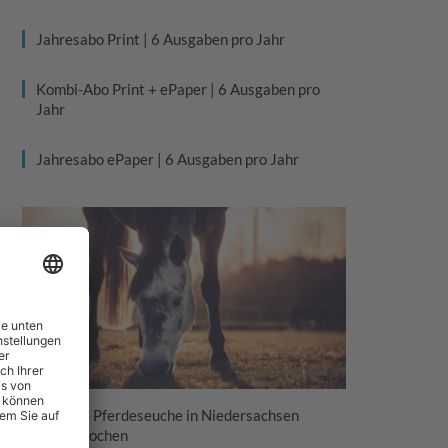
Jahresabo Print | 6 Ausgaben pro Jahr
Kombi-Abo Print + ePaper | 6 Ausgaben pro
Jahr
Jahresabo ePaper | 6 Ausgaben pro Jahr
Tödliche Pferdeseuche in Niedersachsen
ausgebrochen