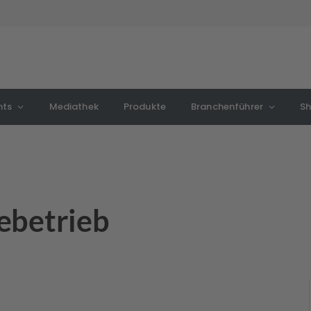
nts
Mediathek
Produkte
Branchenführer
S
ebetrieb
l