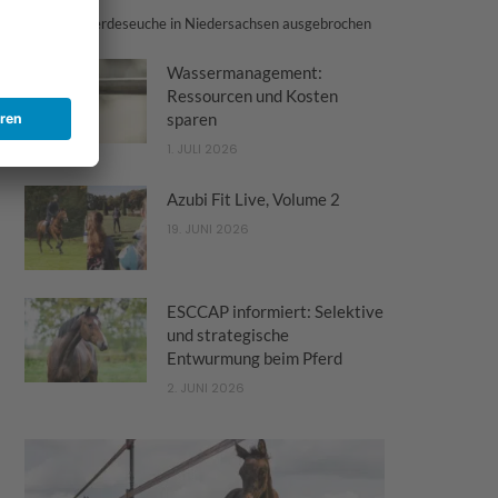
Tödliche Pferdeseuche in Niedersachsen ausgebrochen
Wassermanagement:
Ressourcen und Kosten
sparen
1. JULI 2026
Azubi Fit Live, Volume 2
19. JUNI 2026
ESCCAP informiert: Selektive
und strategische
Entwurmung beim Pferd
2. JUNI 2026