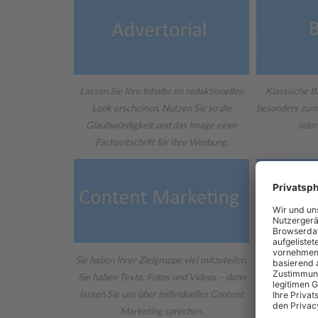
Lassen Sie Ihre Inhalte im redaktionellen
Klassische B
Look erscheinen. Nutzen Sie so die
besonders zum
Glaubwürdigkeit und das Image einer
oder
Fachzeitschrift für Ihre Werbung.
Sie haben Ihrer Zielgruppe viel mitzuteilen.
Hier erreiche
Sie haben Texte, Fotos und Videos – dann
Entscheid
lassen Sie uns über individuelles Content
Marketing sprechen.