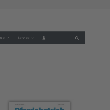
hop
Service