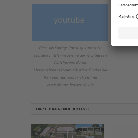
Einst als Dating-Portal gestartet ist
youtube mittlerweile eine der wichtigsten
Plattformen für die
Unternehmenskommunkation. Binden Sie
Ihre youtube-Videos direkt auf
www.pferde-betrieb.de ein.
DAZU PASSENDE ARTIKEL