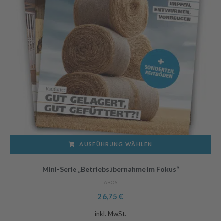
AUSFÜHRUNG WÄHLEN
Dieses
Mini-Serie „Betriebsübernahme im Fokus“
Produkt
ABOS
weist
26,75
€
mehrere
Varianten
inkl. MwSt.