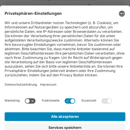
*
+49 (0) 82 33 – 38 13 33
* (erreichbar von montags bis freitags von 08:00 Uhr – 13:00
Uhr)
“Pferdebetrieb” ist eine Publikation der Sparte "Tier-Zeitschriften" der
Forum Zeitschriften und Spezialmedien GmbH. Zum Portfolio gehören
auch:
Arbeitskreis Pferd
und
Horse-Gate
.
Vertrag widerrufen
©
FORUM Zeitschriften und Spezialmedien GmbH
|
FORUM
Media Group
Abo kündigen
|
Erklärung zur Barrierefreiheit
|
AGB
|
Datenschutz
|