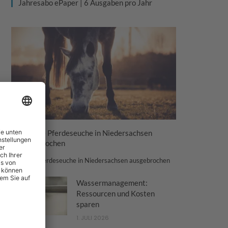
Jahresabo ePaper | 6 Ausgaben pro Jahr
Tödliche Pferdeseuche in Niedersachsen
ausgebrochen
Tödliche Pferdeseuche in Niedersachsen ausgebrochen
Wassermanagement:
Ressourcen und Kosten
sparen
1. JULI 2026