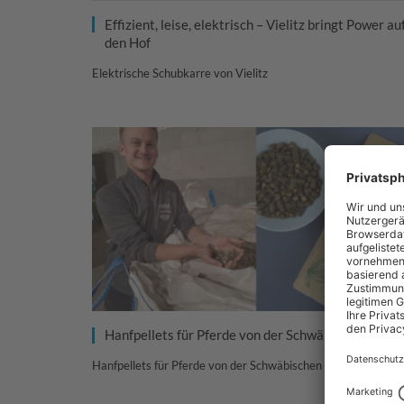
Effizient, leise, elektrisch – Vielitz bringt Power au
den Hof
Elektrische Schubkarre von Vielitz
Hanfpellets für Pferde von der Schwäbischen Alb
Hanfpellets für Pferde von der Schwäbischen Alb