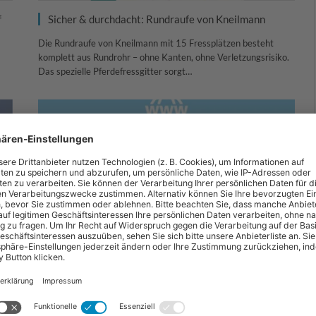
f
Sicher & durchdacht: Rundraufe von Kneilmann
Die Rundraufe von Kneilmann mit 15 Fressplätzen besteht
komplett aus Rundrohr – ohne Kanten, ohne Verletzungsrisiko.
Das spezielle Pferdefressgitter sorgt…
Innovation und Inspiration mit AKO auf der EuroTier
2024
Wenn modernes Hof- und Tiermanagement in die Hosentasche
passt, dann befinden Sie sich auf der EuroTier. Der Slogan der