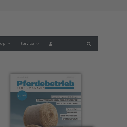
hop
Service