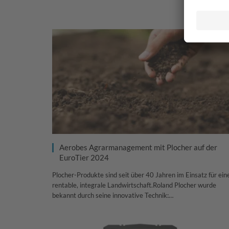
Aerobes Agrarmanagement mit Plocher auf der
EuroTier 2024
Plocher-Produkte sind seit über 40 Jahren im Einsatz für ein
rentable, integrale Landwirtschaft.Roland Plocher wurde
bekannt durch seine innovative Technik:…