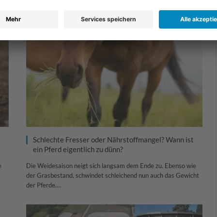
EuroTier…
Schlechte Fresser oder Nährstoffmangel? Wann ist
ein Pferd eigentlich zu dünn?
e
Die Weidesaison neigt sich langsam dem Ende zu. Ebenso wie
der Grasbestand, schwindet schleichend nun auch das Gewicht
der Pferde.…