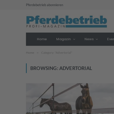
Pferdebetrieb abonnieren
Home
Magazin
News
Eve
Home
»
Category: "Advertorial"
BROWSING:
ADVERTORIAL