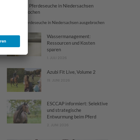
Tödliche Pferdeseuche in Niedersachsen
ausgebrochen
Tödliche Pferdeseuche in Niedersachsen ausgebrochen
Wassermanagement:
Ressourcen und Kosten
sparen
1. JULI 2026
Azubi Fit Live, Volume 2
19. JUNI 2026
ESCCAP informiert: Selektive
und strategische
Entwurmung beim Pferd
2. JUNI 2026