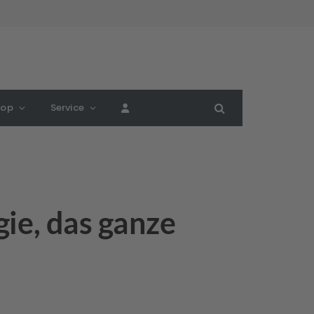
hop
Service
ie, das ganze