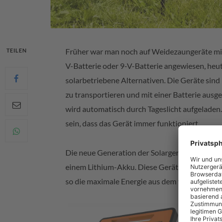
Früher war man noch auf Weidezaungeräte mi
TEILEN
V-Batterie oder 9-V-Batterie angewiesen, heute
solarbetriebene Alternativen. Die Geräte sind 
zu transportieren und mit einer Batterie ausge
wird automatisch durch Tageslicht aufgeladen.
sein, dass das Gerät immer funktioniert.
Die neue Generation der Solargeräte von Galla
einem Lithium-Akku. Diese Geräte laden dreim
so die maximale Energie aus dem verfügbaren T
Der neue S1