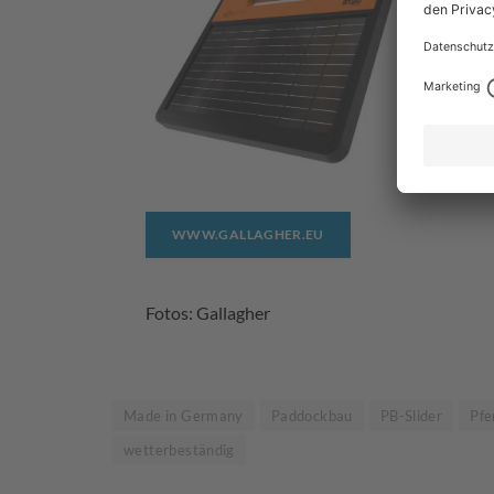
Reihe, ist e
Zuverlässig
Leistung. I
Zäunen mit
Litze.
WWW.GALLAGHER.EU
Fotos: Gallagher
Made in Germany
Paddockbau
PB-Slider
Pfe
wetterbeständig