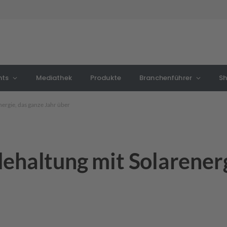
nts
Mediathek
Produkte
Branchenführer
S
ergie, das ganze Jahr über
ehaltung mit Solarenerg