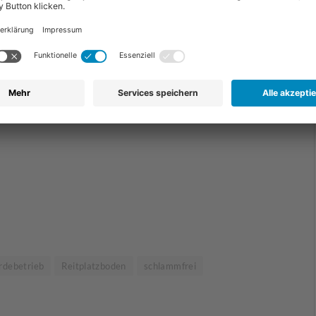
in großer Fortschritt. Nicht nur in Bezug auf
keit und Gewicht, sondern auch in Bezug auf die
m Vergleich zu anderen 1-Joule-Geräten hält er bei
 starkem Bewuchs bis zu 60 % mehr Spannung auf der
rdebetrieb
Reitplatzboden
schlammfrei