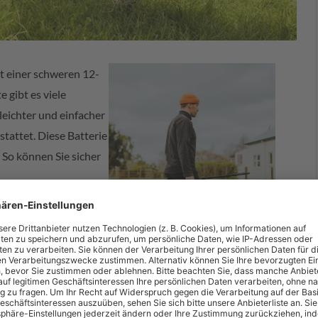
t einer schweren 12-
 gibt es viele
leichter und einfacher
stattet. Diese Batterie
 So können Sie sicher
gher arbeitet mit
al schneller und holen
ageslicht heraus.
20li, die neueste Ergänzung der Gallagher Lithium-