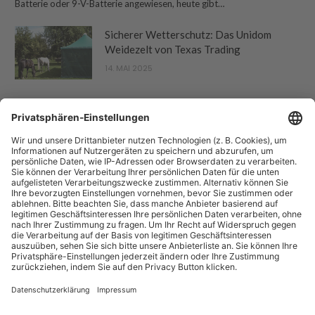
Batterie oder 9-V-Batterie angewiesen, heute gibt…
Sicherer Wetterschutz: Das Unidom
Weidezelt von Texas Trading
14. MAI 2025
“Pferdebetrieb” ist eine Publikation der Sparte "Tier-Zeitschriften" der
Forum Zeitschriften und Spezialmedien GmbH. Zum Portfolio gehören
auch:
Arbeitskreis Pferd
und
Horse-Gate
.