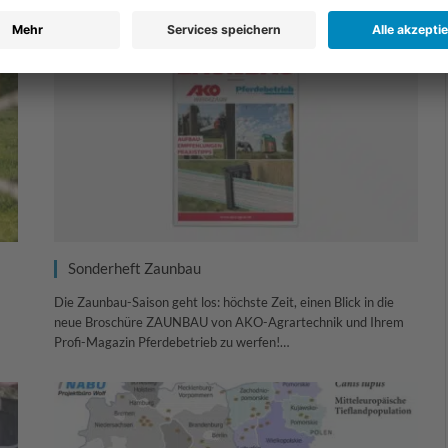
Sonderheft Zaunbau
Die Zaunbau-Saison geht los: höchste Zeit, einen Blick in die
neue Broschüre ZAUNBAU von AKO-Agrartechnik und Ihrem
Profi-Magazin Pferdebetrieb zu werfen!…