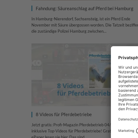
Fahndung: Säureanschlag auf Pferd bei Hamburg
In Hamburg-Nierendorf, Sachsensteig, ist ein Pferd Ende
November mit Säure übergossen worden. Die Tatzeit beziffe
die zuständige Polizei Hamburg zwischen…
8 Videos für Pferdebetriebe
Jetzt gratis: Profi-Magazin Pferdebetrieb 04/2020 als ePap
inklusive Top-Videos für Pferdebetriebe! Gratis: Pferdebetri
ePaper lesen sie hier. Das sind…