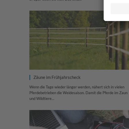
Zäune im Frühjahrscheck
Wenn die Tage wieder länger werden, nähert sich in vielen
Pferdebetrieben die Weidesaison. Damit die Pferde im Zaun
und Wildtiere…