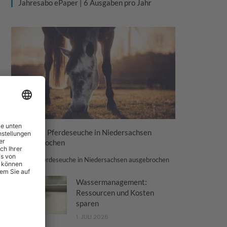
Jahresabo ePaper | 6 Ausgaben pro Jahr
Tödliche Pferdeseuche in Niedersachsen
ausgebrochen
Tödliche Pferdeseuche in Niedersachsen ausgebrochen
Wassermanagement:
Ressourcen und Kosten
sparen
1. JULI 2026