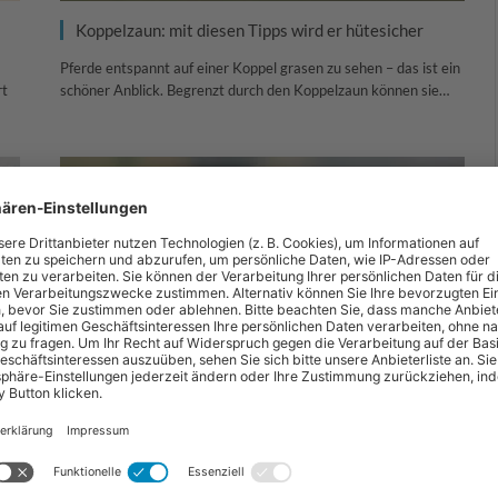
Koppelzaun: mit diesen Tipps wird er hütesicher
Pferde entspannt auf einer Koppel grasen zu sehen – das ist ein
rt
schöner Anblick. Begrenzt durch den Koppelzaun können sie…
Weidezaun: Litzen, Bänder und Seile sicher verbinden
er
Wer Litzen, Bänder oder Seile seines Weidezauns mit einem
eb
Knoten verbindet, büßt schnell an Hütesicherheit ein. Der
Grund: Ein Knoten…