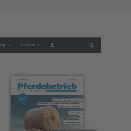
hop
Service