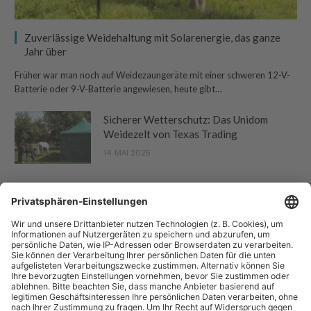
Zuverlässige Weidehaltung mit Solarenergie, das ganze
Jahr über
Früher war man noch auf Weidezaungeräte mit einer schweren 12-V-
Batterie oder 9-V-Batterie angewiesen, heute gibt…
Sicherer Wetterschutz: Das Unidom
Weidezelt von Texas Trading
14. MAI 2025