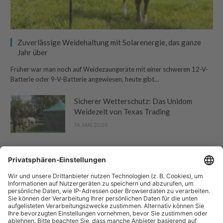
Zuverlässige Weidehaltung mit Solarenergie, das ganze
Jahr über
Früher war man noch auf Weidezaungeräte mit einer schweren 12-V-
Batterie oder 9-V-Batterie angewiesen, heute gibt…
Sicherer Wetterschutz: Das Unidom
Weidezelt von Texas Trading
14. MAI 2025