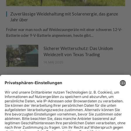
Zuverlässige Weidehaltung mit Solarenergie, das ganze
Jahr über
Früher war man noch auf Weidezaungeräte mit einer schweren 12-V-
Batterie oder 9-V-Batterie angewiesen, heute gibt…
Sicherer Wetterschutz: Das Unidom
Weidezelt von Texas Trading
14. MAI 2025