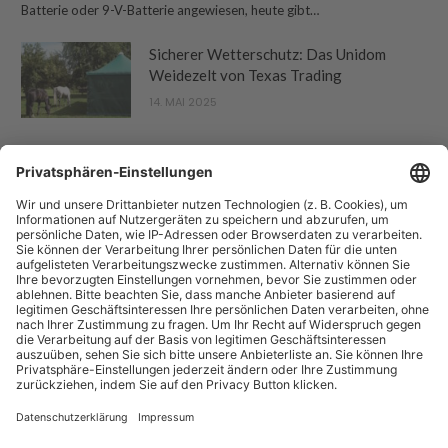
Batterie oder 9-V-Batterie angewiesen, heute gibt…
Sicherer Wetterschutz: Das Unidom
Weidezelt von Texas Trading
14. MAI 2025
“Pferdebetrieb” ist eine Publikation der Sparte "Tier-Zeitschriften" der
Forum Zeitschriften und Spezialmedien GmbH. Zum Portfolio gehören
auch:
Arbeitskreis Pferd
und
Horse-Gate
.