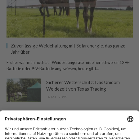
Zuverlässige Weidehaltung mit Solarenergie, das ganze
Jahr über
Früher war man noch auf Weidezaungeräte mit einer schweren 12-V-
Batterie oder 9-V-Batterie angewiesen, heute gibt…
Sicherer Wetterschutz: Das Unidom
Weidezelt von Texas Trading
14. MAI 2025