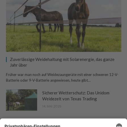
Zuverlässige Weidehaltung mit Solarenergie, das ganze
Jahr über
Früher war man noch auf Weidezaungeräte mit einer schweren 12-V-
Batterie oder 9-V-Batterie angewiesen, heute gibt…
Sicherer Wetterschutz: Das Unidom
Weidezelt von Texas Trading
14. MAI 2025