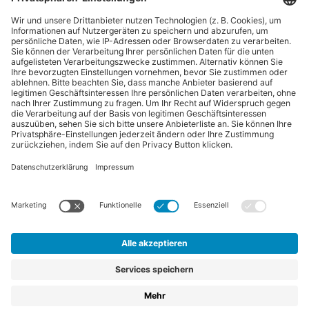
“Pferdebetrieb” ist eine Publikation der Sparte "Tier-Zeitschriften" der
Forum Zeitschriften und Spezialmedien GmbH. Zum Portfolio gehören
auch:
Arbeitskreis Pferd
und
Horse-Gate
.
Vertrag widerrufen
©
FORUM Zeitschriften und Spezialmedien GmbH
|
FORUM
Media Group
Abo kündigen
|
Erklärung zur Barrierefreiheit
|
AGB
|
Datenschutz
|
Impressum