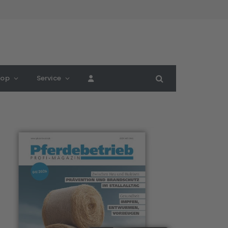
hop
Service