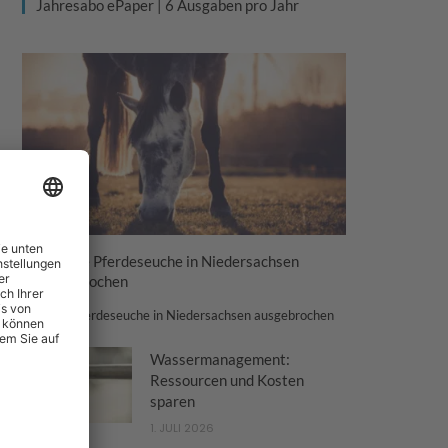
Jahresabo ePaper | 6 Ausgaben pro Jahr
Tödliche Pferdeseuche in Niedersachsen
ausgebrochen
Tödliche Pferdeseuche in Niedersachsen ausgebrochen
Wassermanagement:
Ressourcen und Kosten
sparen
1. JULI 2026