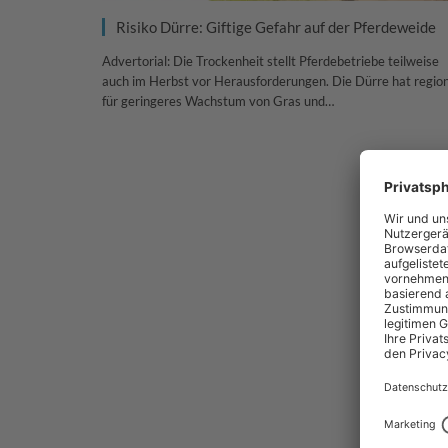
Risiko Dürre: Giftige Gefahr auf der Pferdeweide
Advertorial: Die Trockenheit stellt Pferdebetriebe teilweise
auch im Herbst vor Herausforderungen. Die Dürre hat regio
für geringeres Wachstum von Gras und…