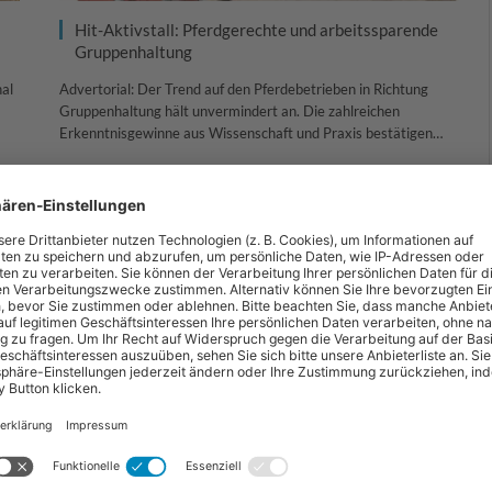
Hit-Aktivstall: Pferdgerechte und arbeitssparende
Gruppenhaltung
nal
Advertorial: Der Trend auf den Pferdebetrieben in Richtung
Gruppenhaltung hält unvermindert an. Die zahlreichen
Erkenntnisgewinne aus Wissenschaft und Praxis bestätigen…