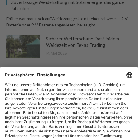
Zuverlässige Weidehaltung mit Solarenergie, das ganze
Jahr über
Früher war man noch auf Weidezaungeräte mit einer schweren 12-V-
Batterie oder 9-V-Batterie angewiesen, heute gibt…
Sicherer Wetterschutz: Das Unidom
Weidezelt von Texas Trading
14. MAI 2025