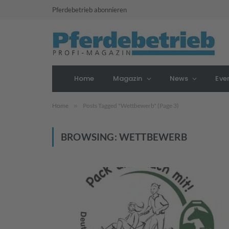
Pferdebetrieb abonnieren
Home
Magazin
News
Eve
Home
»
Posts Tagged "Wettbewerb" (Page 3)
BROWSING:
WETTBEWERB