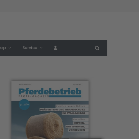
hop
Service