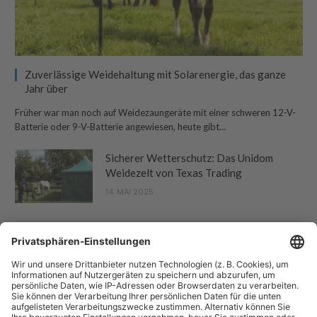
Zuverlässige Weidehaltung mit Solarenergie, das ganze
Jahr über
Früher war man noch auf Weidezaungeräte mit einer schweren 12-V-
Batterie oder 9-V-Batterie angewiesen, heute gibt…
Sicherer Wetterschutz: Das Unidom
Weidezelt von Texas Trading
14. MAI 2025