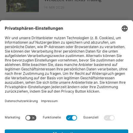
14. MAI 2025
“Pferdebetrieb” ist eine Publikation der Sparte "Tier-Zeitschriften" der
Forum Zeitschriften und Spezialmedien GmbH. Zum Portfolio gehören
auch:
Arbeitskreis Pferd
und
Horse-Gate
.
Vertrag widerrufen