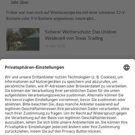
Jahr über
Früher war man noch auf Weidezaungeräte mit einer schweren 12-V-
Batterie oder 9-V-Batterie angewiesen, heute gibt…
Sicherer Wetterschutz: Das Unidom
Weidezelt von Texas Trading
14. MAI 2025
“Pferdebetrieb” ist eine Publikation der Sparte "Tier-Zeitschriften" der