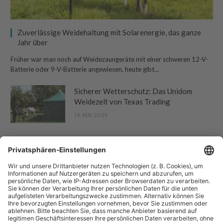
Zuverlässige Weidehaltung mit Solarenergie, das ganze
Jahr über
Früher war man noch auf Weidezaungeräte mit einer schweren 12-V-
Batterie oder 9-V-Batterie angewiesen, heute gibt…
Sicherer Wetterschutz: Das Unidom
Weidezelt von Texas Trading
14. MAI 2025