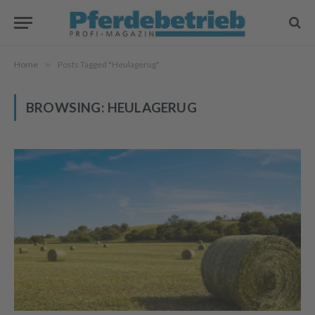
Home
»
Posts Tagged "Heulagerug"
BROWSING:
HEULAGERUG