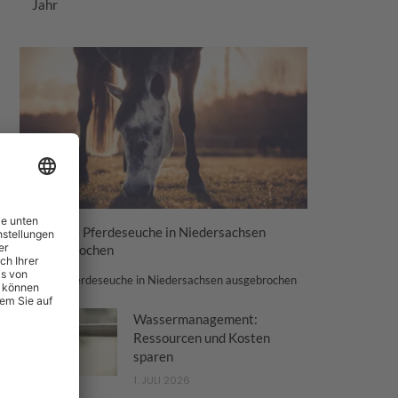
Jahr
Tödliche Pferdeseuche in Niedersachsen
ausgebrochen
Tödliche Pferdeseuche in Niedersachsen ausgebrochen
Wassermanagement:
Ressourcen und Kosten
sparen
1. JULI 2026