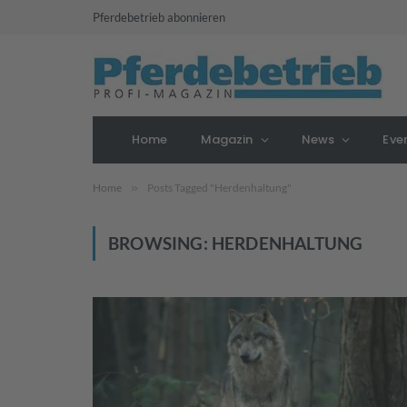
Pferdebetrieb abonnieren
Home
Magazin
News
Eve
Home
»
Posts Tagged "Herdenhaltung"
BROWSING:
HERDENHALTUNG