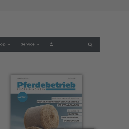
hop
Service