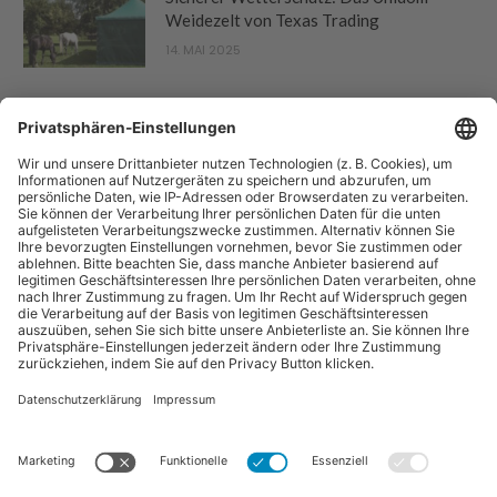
Weidezelt von Texas Trading
14. MAI 2025
“Pferdebetrieb” ist eine Publikation der Sparte "Tier-Zeitschriften" der
Forum Zeitschriften und Spezialmedien GmbH. Zum Portfolio gehören
auch:
Arbeitskreis Pferd
und
Horse-Gate
.
Vertrag widerrufen