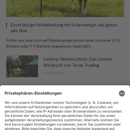
Zuverlässige Weidehaltung mit Solarenergie, das ganze
Jahr über
Früher war man noch auf Weidezaungeräte mit einer schweren 12-V-
Batterie oder 9-V-Batterie angewiesen, heute gibt…
Sicherer Wetterschutz: Das Unidom
Weidezelt von Texas Trading
14. MAI 2025