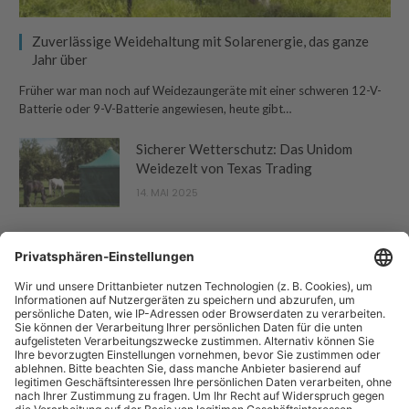
Zuverlässige Weidehaltung mit Solarenergie, das ganze
Jahr über
Früher war man noch auf Weidezaungeräte mit einer schweren 12-V-
Batterie oder 9-V-Batterie angewiesen, heute gibt…
Sicherer Wetterschutz: Das Unidom
Weidezelt von Texas Trading
14. MAI 2025