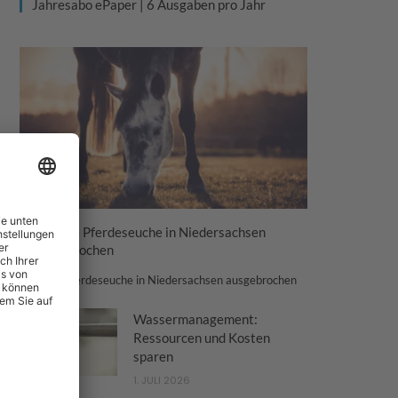
Jahresabo ePaper | 6 Ausgaben pro Jahr
Tödliche Pferdeseuche in Niedersachsen
ausgebrochen
Tödliche Pferdeseuche in Niedersachsen ausgebrochen
Wassermanagement:
Ressourcen und Kosten
sparen
1. JULI 2026