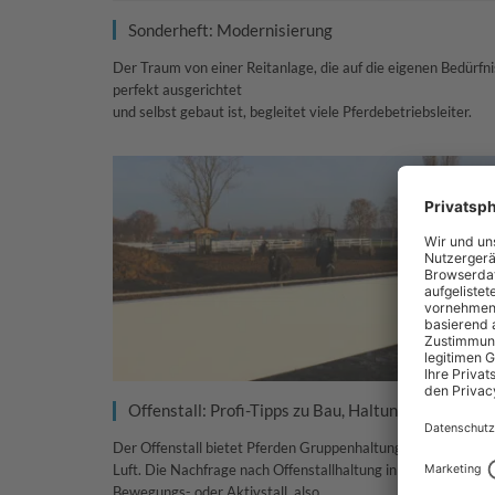
Sonderheft: Modernisierung
Der Traum von einer Reitanlage, die auf die eigenen Bedürfn
perfekt ausgerichtet
und selbst gebaut ist, begleitet viele Pferdebetriebsleiter.
Offenstall: Profi-Tipps zu Bau, Haltung und Konzep
Der Offenstall bietet Pferden Gruppenhaltung mit viel frisch
Luft. Die Nachfrage nach Offenstallhaltung in Form von
Bewegungs- oder Aktivstall, also…