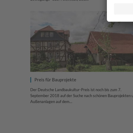
Preis für Bauprojekte
Der Deutsche Landbaukultur-Preis ist noch bis zum 7.
September 2018 auf der Suche nach schönen Bauprojekten 
Außenanlagen auf dem…