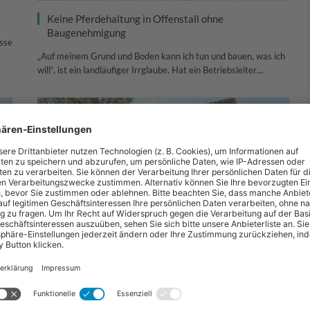
Keine Pferdehaltung in Offenstall ohne
Baugenehmigung
isse
„Auf meinem Grund und Boden kann ich tun und bauen, was ich
will“, ist ein landläufiger Irrglaube. Hat ein Betriebsleiter…
t
Modernisierung und Umbauten in Stall und Halle
er
Wo heute Freizeit- und Sportreiter ihre Pferde unterstellen,
befanden sich zuvor häufig Milch- oder Mastviehbetriebe.
Kaufen Betriebsleiter einen Nutzviehbetrieb oder…