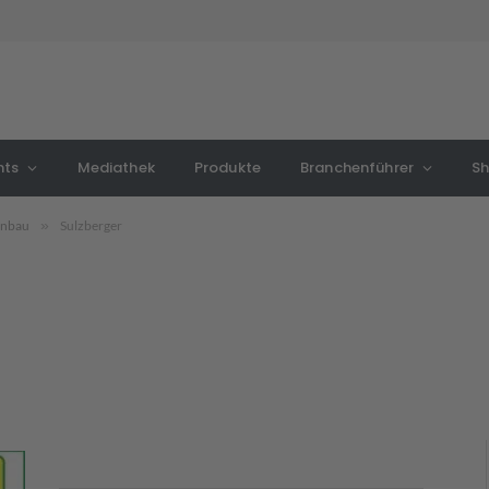
nts
Mediathek
Produkte
Branchenführer
S
lenbau
»
Sulzberger