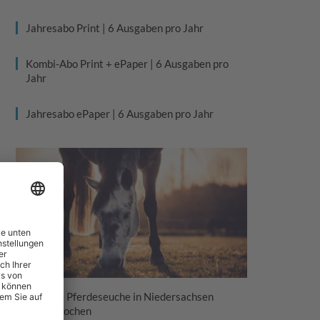
Jahresabo Print | 6 Ausgaben pro Jahr
Kombi-Abo Print + ePaper | 6 Ausgaben pro
Jahr
Jahresabo ePaper | 6 Ausgaben pro Jahr
Tödliche Pferdeseuche in Niedersachsen
ausgebrochen