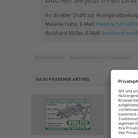
Ihr direkter Draht zur Anzeigenabteilung
Melanie Hahn, E-Mail:
melanie.hahn@for
Burkhard Müller, E-Mail:
burkhard.muell
Branchenführer
branchenführer-stall-hallenbau
DAZU PASSENDE ARTIKEL