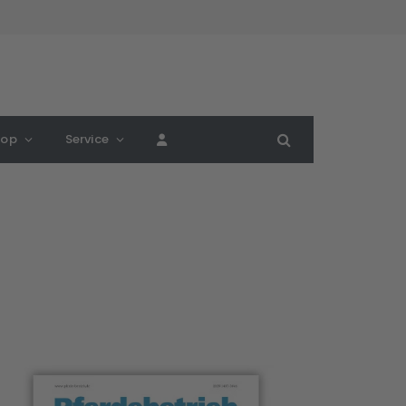
hop
Service