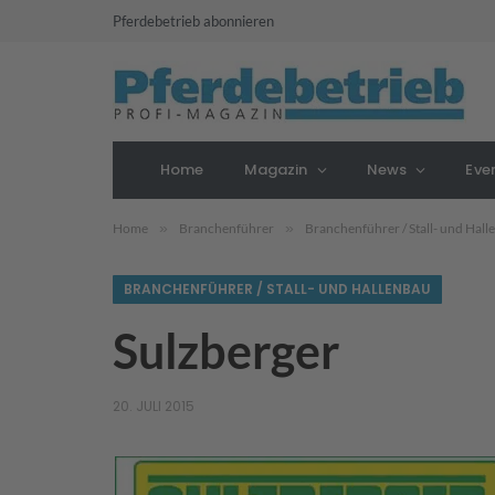
Pferdebetrieb abonnieren
Home
Magazin
News
Eve
Home
»
Branchenführer
»
Branchenführer / Stall- und Hal
BRANCHENFÜHRER / STALL- UND HALLENBAU
Sulzberger
20. JULI 2015