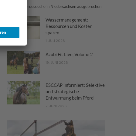
Tödliche Pferdeseuche in Niedersachsen ausgebrochen
Wassermanagement:
Ressourcen und Kosten
sparen
1. JULI 2026
Azubi Fit Live, Volume 2
19. JUNI 2026
ESCCAP informiert: Selektive
und strategische
Entwurmung beim Pferd
2. JUNI 2026