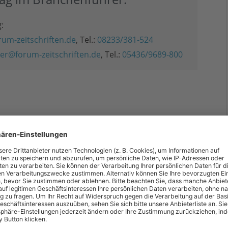
:
um-zeitschriften.de
, Tel.:
08233/381-524
er@forum-zeitschriften.de
, Tel.:
05436/9689-800