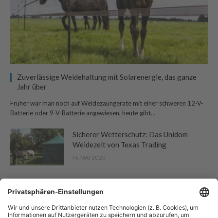
Zuverlässige Weidehaltung mit Solarenergie, das ganze
Jahr über
Früher war man noch auf Weidezaungeräte mit einer schweren 12-V-
Batterie oder 9-V-Batterie angewiesen, heute gibt…
Sicherer Wetterschutz: Das Unidom
Weidezelt von Texas Trading
14. MAI 2025