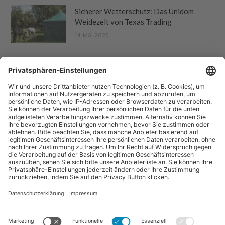
Sicherer Wetterschutz: Das Unidom
Weidezelt von Texas Trading
14. MAI 2025
“Pferdebetrieb” ist eine Publikation der Sparte "Tier-Zeitschriften" der
Forum Zeitschriften und Spezialmedien GmbH. Zum Portfolio gehören
auch:
Arbeitskreis Pferd
und
Horse-Gate
.