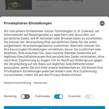
14. MAI 2025
“Pferdebetrieb” ist eine Publikation der Sparte "Tier-Zeitschriften" der
Forum Zeitschriften und Spezialmedien GmbH. Zum Portfolio gehören
auch:
Arbeitskreis Pferd
und
Horse-Gate
.
Vertrag widerrufen