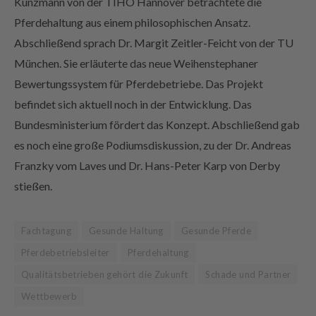
Kunzmann von der TIHO Hannover betrachtete die
Pferdehaltung aus einem philosophischen Ansatz.
Abschließend sprach Dr. Margit Zeitler-Feicht von der TU
München. Sie erläuterte das neue Weihenstephaner
Bewertungssystem für Pferdebetriebe. Das Projekt
befindet sich aktuell noch in der Entwicklung. Das
Bundesministerium fördert das Konzept. Abschließend gab
es noch eine große Podiumsdiskussion, zu der Dr. Andreas
Franzky vom Laves und Dr. Hans-Peter Karp von Derby
stießen.
Fachtagung
Gesunde Haltung
Gesunde Pferde
Pferdebetriebsleiter
Pferdehaltung
Qualitätsbetrieben gehört die Zukunft
Schade und Partner
Wettbewerb