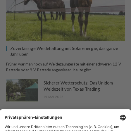
Zuverlässige Weidehaltung mit Solarenergie, das ganze
Jahr über
Früher war man noch auf Weidezaungeräte mit einer schweren 12-V-
Batterie oder 9-V-Batterie angewiesen, heute gibt…
Sicherer Wetterschutz: Das Unidom
Weidezelt von Texas Trading
14. MAI 2025