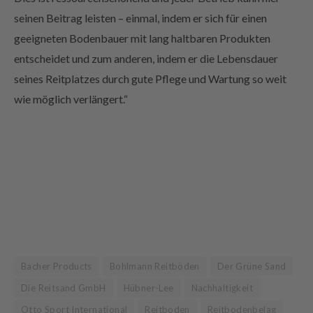
seinen Beitrag leisten – einmal, indem er sich für einen
geeigneten Bodenbauer mit lang haltbaren Produkten
entscheidet und zum anderen, indem er die Lebensdauer
seines Reitplatzes durch gute Pflege und Wartung so weit
wie möglich verlängert.“
Bacher Products
Bohlmann Reitböden
Der Grüne Sand
Die Reitsand GmbH
Hübner-Lee
Nachhaltigkeit
Otto Sport International
Reitboden
Reitbodenbelag