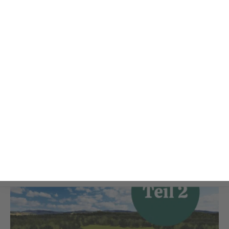
Home
»
News & Aktuelles
»
Ratgeber Reitanlage bauen, Teil 2: Boxenstall planen
NEWS & AKTUELLES
Ratgeber Reitanlage bauen,
Teil 2: Boxenstall planen
7. MÄRZ 2023