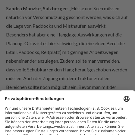
Sandra Manzke, Sulzberger:
„Flüsse und Seen müssen
natürlich vor Verschmutzung geschont werden, was sich auf
die Lage von Paddocks und Misthaufen auswirkt.
Besonders hat aber eine Hanglage Auswirkungen auf die
Planung. Oft wird es hier schwierig, die einzelnen Bereiche
(Stall, Paddocks, Reitplatz) mit geringen Arbeitswegen
nebeneinander anzulegen. Zudem sollte man vermeiden,
dass volle Schubkarren den Hang heraufgeschoben werden
müssen. Auch der Zugang mit dem Traktor zu allen
Bereichen sollte noch möglich sein. Bevor man mit der
Planung beginnt sollte man sich gründlich mit den örtlichen
Vorschriften auseinandersetzen. Diese können je nach
Gemeinde stark abweichen.“