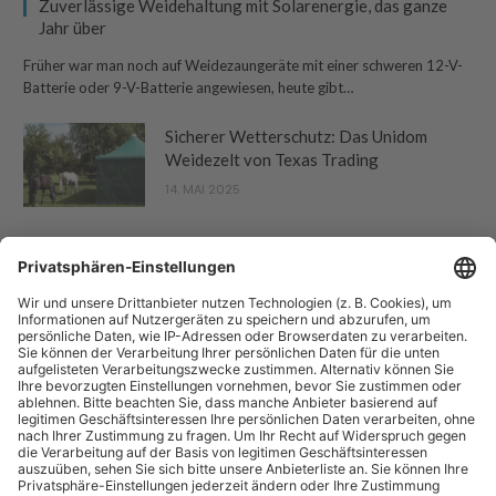
Zuverlässige Weidehaltung mit Solarenergie, das ganze
Jahr über
Früher war man noch auf Weidezaungeräte mit einer schweren 12-V-
Batterie oder 9-V-Batterie angewiesen, heute gibt…
Sicherer Wetterschutz: Das Unidom
Weidezelt von Texas Trading
14. MAI 2025