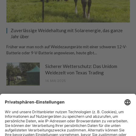
Zuverlässige Weidehaltung mit Solarenergie, das ganze
Jahr über
Früher war man noch auf Weidezaungeräte mit einer schweren 12-V-
Batterie oder 9-V-Batterie angewiesen, heute gibt…
Sicherer Wetterschutz: Das Unidom
Weidezelt von Texas Trading
14. MAI 2025