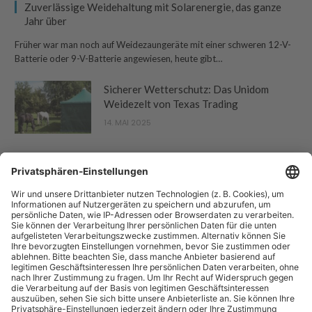
Zuverlässige Weidehaltung mit Solarenergie, das ganze
Jahr über
Früher war man noch auf Weidezaungeräte mit einer schweren 12-V-
Batterie oder 9-V-Batterie angewiesen, heute gibt…
Sicherer Wetterschutz: Das Unidom
Weidezelt von Texas Trading
14. MAI 2025