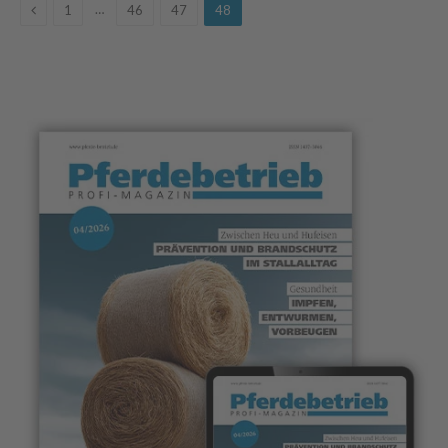
Previous
…
1
46
47
48