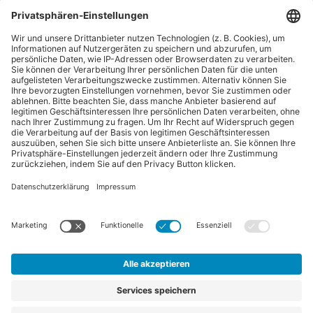
“Pferdebetrieb” ist eine Publikation der Sparte "Tier-Zeitschriften" der
Forum Zeitschriften und Spezialmedien GmbH. Zum Portfolio gehören
auch:
Arbeitskreis Pferd
und
Horse-Gate
.
Vertrag widerrufen
©
FORUM Zeitschriften und Spezialmedien GmbH
|
FORUM
Media Group
Abo kündigen
|
Erklärung zur Barrierefreiheit
|
AGB
|
Datenschutz
|
Impressum