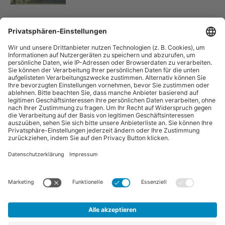
“Pferdebetrieb” ist eine Publikation der Sparte "Tier-Zeitschriften" der
Forum Zeitschriften und Spezialmedien GmbH. Zum Portfolio gehören
auch:
Arbeitskreis Pferd
und
Horse-Gate
.
Vertrag widerrufen
©
FORUM Zeitschriften und Spezialmedien GmbH
|
FORUM
Media Group