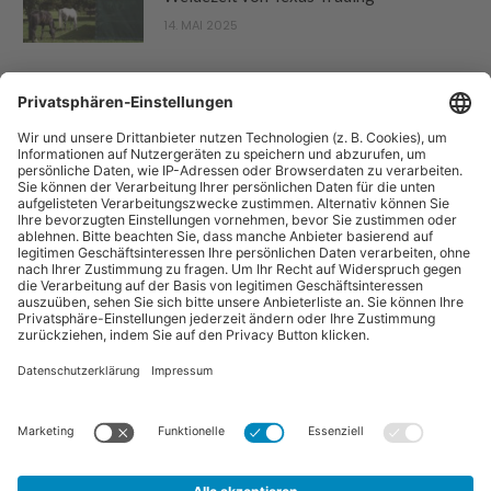
14. MAI 2025
“Pferdebetrieb” ist eine Publikation der Sparte "Tier-Zeitschriften" der
Forum Zeitschriften und Spezialmedien GmbH. Zum Portfolio gehören
auch:
Arbeitskreis Pferd
und
Horse-Gate
.
Vertrag widerrufen