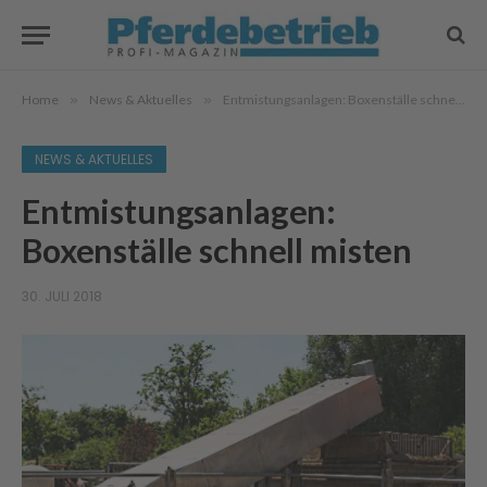
Home
»
News & Aktuelles
»
Entmistungsanlagen: Boxenställe schnell misten
NEWS & AKTUELLES
Entmistungsanlagen:
Boxenställe schnell misten
30. JULI 2018